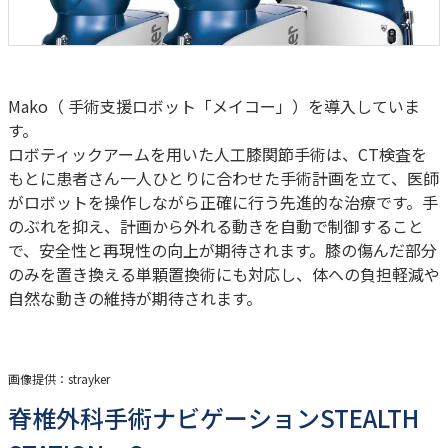
内科
SDGsへの取り組み
採用情報TOP
その他
「人を対象とする医学系研究の倫理指針」に基づ
糖尿病内科
医師採用
く情報公開
循環器内科
看護師採用
消化器内科
医療技術職採用
〒230-0062 横浜市鶴見区豊岡町21-1
よくあるご質問
乳腺外科
Mako（ 手術支援ロボット「メイコー」）を導入していま
事務職その他採用
お知らせ
内視鏡検査
す。
TEL：
045-581-1417
（代表）
医療関係者の方へ
麻酔科
ロボティックアームを用いた人工膝関節手術は、CT検査を
厚生労働省大臣が定める掲示事項
睡眠時無呼吸症候群
もとに患者さん一人ひとりに合わせた手術計画を立て、医師
交通アクセスはこちら
患者さんの権利と義務
（SAS）外来
がロボットを操作しながら正確に行う先進的な治療です。手
取材・撮影ご希望の方へ
リハビリテーション科
のぶれを抑え、計画から外れる動きを自動で制御すること
で、安全性と再現性の向上が期待されます。膝の傷んだ部分
のみを置き換える単顆置換術にも対応し、体への負担軽減や
診療予約
自然な動きの維持が期待されます。
TEL：
045-581-1417
電話受付時間
画像提供：strayker
月~金 8：30-17：00
土 8：30-12：00
脊椎外科手術ナビゲーションSTEALTH