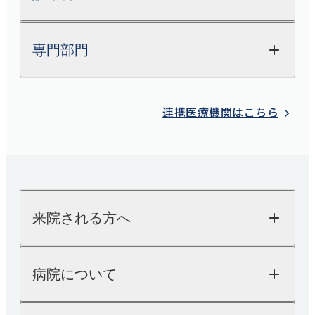
専門部門
整形外科
関節外科
放射線科
連携医療機関はこちら
脊椎脊髄FES
（完全内視鏡下手術）センター
検査科
股関節外来
栄養科
肩
薬剤科
来院される方へ
内科
糖尿病内科
来院される方へTOP
病院について
外来のご案内
循環器内科
入院のご案内