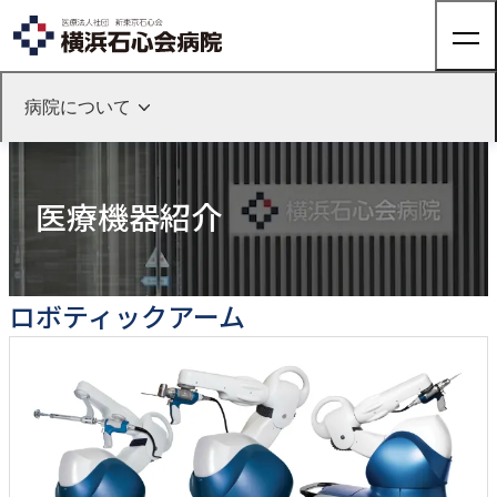
病院について
ホーム
病院について
医療機器紹介
来院される方へ
病院についてTOP
医療機器紹介
院長のご挨拶
来院される方へTOP
診療科・部門紹介
医療機器紹介
外来のご案内
SDGsへの取り組み
入院のご案内
ロボティックアーム
「人を対象とする医学系研究の倫理指針」に基づく情報公開
健診・人間ドック
診療科・部門紹介TOP
病院について
整形外科
人間ドック
健康診断
関節外科
外来担当表
病院についてTOP
脊椎脊髄FES
（完全内視鏡下手術）センター
採用情報
交通アクセス
診療予約
院長ご挨拶
股関節外来
医療機器紹介
肩