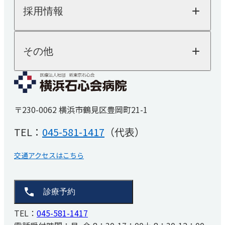
健診・人間ドック
病院についてTOP
消化器内科
採用情報
院長ご挨拶
人間ドック
医療機器紹介
健康診断
乳腺外科
外来担当表
SDGsへの取り組み
採用情報TOP
その他
「人を対象とする医学系研究の倫理指針」に基
交通アクセス
内視鏡検査
医師採用
づく情報公開
看護師採用
医療技術職採用
麻酔科
よくあるご質問
事務職その他採用
お知らせ
睡眠時無呼吸症候群
〒230-0062 横浜市鶴見区豊岡町21-1
医療関係者の方へ
（SAS）外来
厚生労働省大臣が定める掲示事項
TEL：
045-581-1417
（代表）
リハビリテーション科
患者さんの権利と義務
取材・撮影ご希望の方へ
交通アクセスはこちら
診療予約
TEL：
045-581-1417