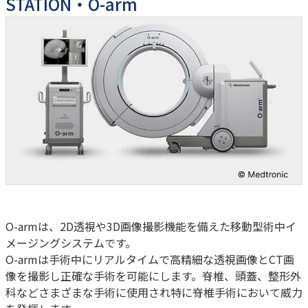
STATION・O-arm
健診・人間ドック予約
TEL：
045-581-6791
/
080-7583-8774
FAX：045-581-9019
O-armは、2D透視や3D画像撮影機能を備えた移動型術中イ
メージングシステムです。
O-armは手術中にリアルタイムで高精細な透視画像とCT画
像を撮影し正確な手術を可能にします。脊椎、頭蓋、整形外
科などさまざまな手術に使用され特に脊椎手術において威力