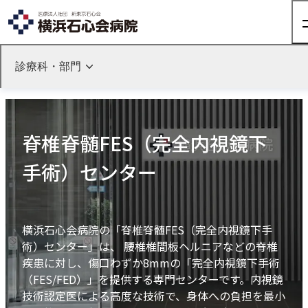
診療科・部門
ホーム
診療科・部門紹介
脊椎脊髄FES（完全内視鏡下手術）センター
来院される方へ
診療科・部門TOP
脊椎脊髄FES（完全内視鏡下
整形外科
来院される方へTOP
診療科・部門紹介
手術）センター
関節外科
外来のご案内
入院のご案内
脊椎脊髄FES（完全内視鏡下手術）センター
健診・人間ドック
股関節外来
診療科・部門紹介TOP
病院について
整形外科
人間ドック
肩
横浜石心会病院の「脊椎脊髄FES（完全内視鏡下手
健康診断
術）センター」は、 腰椎椎間板ヘルニアなどの脊椎
関節外科
内科
外来担当表
疾患に対し、傷口わずか8mmの「完全内視鏡下手術
病院についてTOP
脊椎脊髄FES
（完全内視鏡下手術）センター
糖尿病内科
採用情報
交通アクセス
（FES/FED）」を提供する専門センターです。内視鏡
院長ご挨拶
股関節外来
循環器内科
技術認定医による高度な技術で、身体への負担を最小
医療機器紹介
肩
消化器内科