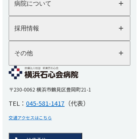
病院について
外来のご案内
循環器内科
入院のご案内
健診・人間ドック
病院についてTOP
消化器内科
採用情報
院長ご挨拶
人間ドック
医療機器紹介
健康診断
乳腺外科
外来担当表
SDGsへの取り組み
採用情報TOP
その他
「人を対象とする医学系研究の倫理指針」に基
交通アクセス
内視鏡検査
医師採用
づく情報公開
看護師採用
医療技術職採用
麻酔科
よくあるご質問
事務職その他採用
お知らせ
睡眠時無呼吸症候群
〒230-0062 横浜市鶴見区豊岡町21-1
医療関係者の方へ
（SAS）外来
厚生労働省大臣が定める掲示事項
TEL：
045-581-1417
（代表）
リハビリテーション科
患者さんの権利と義務
取材・撮影ご希望の方へ
交通アクセスはこちら