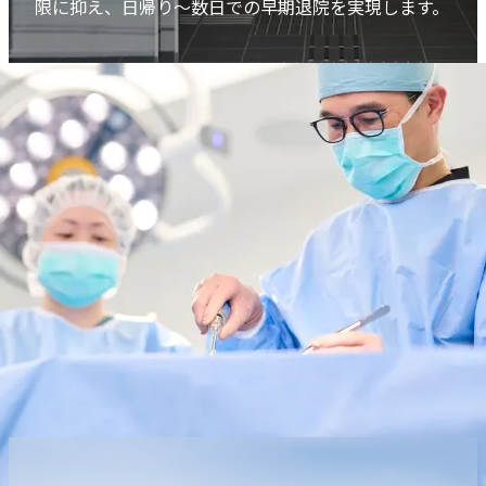
限に抑え、日帰り～数日での早期退院を実現します。
内科
SDGsへの取り組み
採用情報TOP
その他
乳腺外科
「人を対象とする医学系研究の倫理指針」に基づく情
糖尿病内科
医師採用
報公開
循環器内科
内視鏡検査
看護師採用
消化器内科
麻酔科
医療技術職採用
〒230-0062 横浜市鶴見区豊岡町21-1
よくあるご質問
乳腺外科
事務職その他採用
睡眠時無呼吸症候群（SAS）外来
お知らせ
内視鏡検査
TEL：
045-581-1417
（代表）
医療関係者の方へ
リハビリテーション科
麻酔科
厚生労働省大臣が定める掲示事項
睡眠時無呼吸症候群
交通アクセスはこちら
患者さんの権利と義務
（SAS）外来
取材・撮影ご希望の方へ
リハビリテーション科
診療予約
TEL：
045-581-1417
電話受付時間
月~金 8：30-17：00
土 8：30-12：00