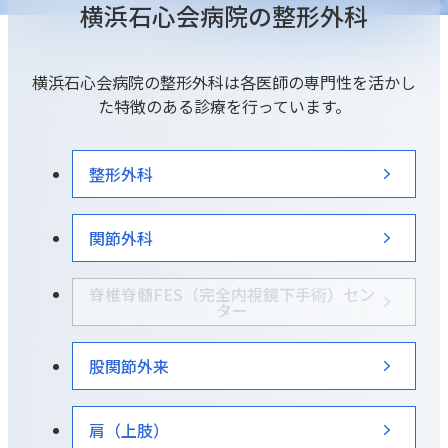
横浜石心会病院の整形外科
健診・人間ドック予約
TEL：
045-581-6791
/
080-7583-8774
横浜石心会病院の整形外科は各医師の専門性を活かし
FAX：045-581-9019
た特徴のある診療を行っています。
整形外科
関節外科
脊椎脊髄FES（完全内視鏡下手術）セン
ター
股関節外来
肩（上肢）