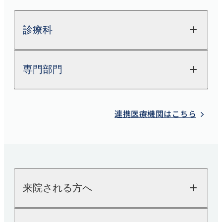
診療科
専門部門
整形外科
関節外科
放射線科
連携医療機関はこちら
脊椎脊髄FES
（完全内視鏡下手術）センター
検査科
股関節外来
栄養科
肩
薬剤科
来院される方へ
内科
糖尿病内科
来院される方へTOP