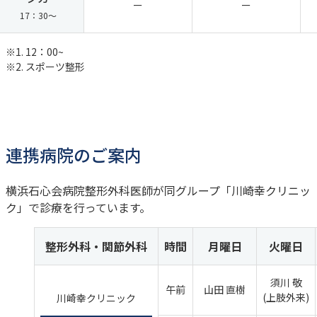
日本整形外科学会専門医
ー
ー
17：30～
日本整形外科学会認定脊椎脊髄病医
日本脊椎脊髄病学会認定脊椎脊髄外科指導医
長く歩けない足腰の痛み それ、脊柱管狭窄症かもしれ
日本スポーツ協会公認スポーツドクター
ません
※1. 12：00~
※2. スポーツ整形
その他情報
その腰の痛み 脊椎圧迫骨折？
連携病院のご案内
横浜石心会病院整形外科医師が同グループ「川崎幸クリニッ
ク」で診療を行っています。
整形外科・関節外科
時間
月曜日
火曜日
須川 敬
午前
山田 直樹
(上肢外来)
川崎幸クリニック