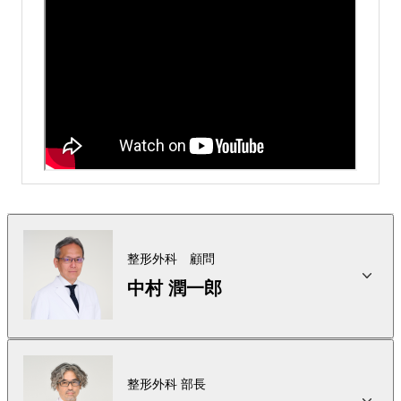
整形外科 顧問
中村 潤一郎
専門分野・得意とする手技
整形外科 部長
脊椎疾患