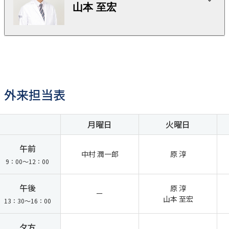
山本 至宏
略歴
略歴
岐阜大学医学部卒業
神奈川県立こども医療センター
東海大学医学部医学科卒業
横浜市立大学附属市民総合医療センター 准教授
東海大学医学部付属病院 研修医
藤沢市民病院
東海大学医学部機能再建学系整形外科学入局
外来担当表
三軒茶屋第一病院
東海大学医学部大学院医学研究科博士課程入学
川崎幸病院
東海大学医学部大学院医学研究科博士課程卒業
横浜石心会病院
東海大学医学部付属病院助手（外科学系整形外科学）
月曜日
火曜日
東海大学医学部付属大磯病院勤務
東海大学医学部付属病院助教
学会認定・資格
午前
中村 潤一郎
原 淳
東海大学医学部付属病院講師（外科学系整形外科学）
9：00～12：00
東海大学医学部付属八王子病院講師 整形外科医長
日本整形外科学会専門医
横浜石心会病院
日本脊椎脊髄病学会指導医
午後
原 淳
日本整形外科学会脊椎内視鏡下手術技術認定医（3種）
ー
山本 至宏
13：30～16：00
学会認定・資格
その他情報
夕方