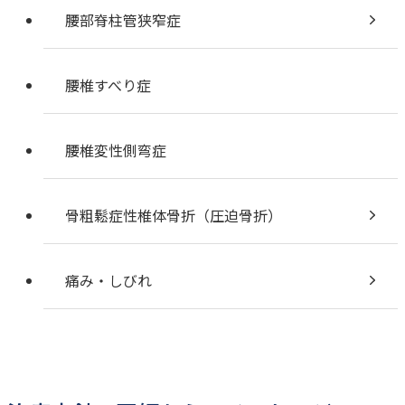
腰部脊柱管狭窄症
腰椎すべり症
腰椎変性側弯症
骨粗鬆症性椎体骨折（圧迫骨折）
痛み・しびれ