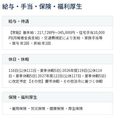
健診・人間ドック予約
給与・手当・保険・福利厚生
TEL：
045-581-6791
/
080-7583-8774
給与・待遇
FAX：045-581-9019
【常勤】基本給：217,728円～345,000円 ・住宅手当10,000
円(月報者全員支給) ・交通費規定により支給 ・家族手当等
・賞与 年2回 ・昇給 年1回
休日・休暇
116日(公休111日・夏季休暇5日) 2026年度119日(公休114
日・夏季休暇5日) 2027年度122日(公休117日・夏季休暇5日)
に改定予定 【その他】慶弔休暇・その他法令に基づく休暇
保険・福利厚生
・雇用保険 ・労災保険 ・健康保険 ・厚生保険