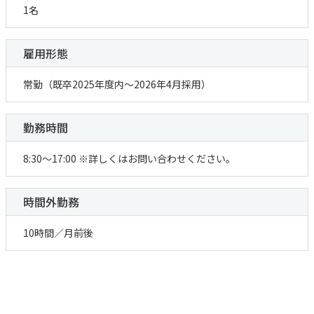
内科
SDGsへの取り組み
採用情報TOP
1名
その他
「人を対象とする医学系研究の倫理指針」に基づ
糖尿病内科
医師採用
く情報公開
循環器内科
看護師採用
雇用形態
消化器内科
医療技術職採用
〒230-0062 横浜市鶴見区豊岡町21-1
よくあるご質問
乳腺外科
事務職その他採用
お知らせ
常勤（既卒2025年度内～2026年4月採用）
内視鏡検査
TEL：
045-581-1417
（代表）
医療関係者の方へ
麻酔科
厚生労働省大臣が定める掲示事項
睡眠時無呼吸症候群
勤務時間
交通アクセスはこちら
患者さんの権利と義務
（SAS）外来
取材・撮影ご希望の方へ
リハビリテーション科
8:30～17:00 ※詳しくはお問い合わせください。
時間外勤務
診療予約
TEL：
045-581-1417
10時間／月前後
電話受付時間
月~金 8：30-17：00
土 8：30-12：00