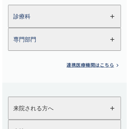
診療科
専門部門
整形外科
関節外科
放射線科
連携医療機関はこちら
脊椎脊髄FES
（完全内視鏡下手術）センター
検査科
股関節外来
栄養科
肩
薬剤科
来院される方へ
内科
糖尿病内科
来院される方へTOP