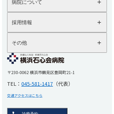
病院について
外来のご案内
循環器内科
入院のご案内
健診・人間ドック
病院についてTOP
消化器内科
採用情報
院長ご挨拶
人間ドック
医療機器紹介
健康診断
乳腺外科
外来担当表
SDGsへの取り組み
採用情報TOP
その他
「人を対象とする医学系研究の倫理指針」に基
交通アクセス
内視鏡検査
医師採用
づく情報公開
看護師採用
医療技術職採用
麻酔科
よくあるご質問
事務職その他採用
お知らせ
睡眠時無呼吸症候群
〒230-0062 横浜市鶴見区豊岡町21-1
医療関係者の方へ
（SAS）外来
厚生労働省大臣が定める掲示事項
TEL：
045-581-1417
（代表）
リハビリテーション科
患者さんの権利と義務
取材・撮影ご希望の方へ
交通アクセスはこちら
診療予約