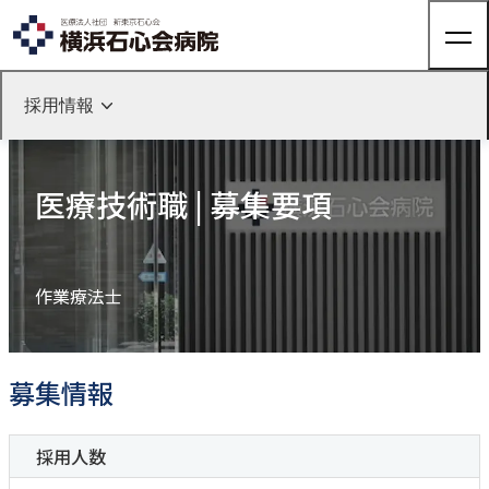
採用情報
ホーム
採用情報
医療技術職
医療技術職 | 募集要項
来院される方へ
採用情報TOP
医療技術職 | 募集要項
医師採用
来院される方へTOP
診療科・部門紹介
看護師採用
外来のご案内
医療技術職採用
入院のご案内
作業療法士
事務職・その他
健診・人間ドック
診療科・部門紹介TOP
病院について
整形外科
人間ドック
健康診断
募集情報
関節外科
外来担当表
病院についてTOP
脊椎脊髄FES
（完全内視鏡下手術）センター
採用情報
エントリーはこちら
交通アクセス
院長ご挨拶
股関節外来
採用人数
医療機器紹介
肩