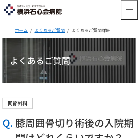
ホーム
よくあるご質問
よくあるご質問詳細
来院される方へ
よくあるご質問
来院される方へTOP
診療科・部門紹介
外来のご案内
入院のご案内
健診・人間ドック
診療科・部門紹介TOP
病院について
整形外科
人間ドック
関節外科
健康診断
関節外科
外来担当表
病院についてTOP
脊椎脊髄FES
（完全内視鏡下手術）センター
Q.
膝周囲骨切り術後の入院期
採用情報
交通アクセス
院長ご挨拶
股関節外来
医療機器紹介
肩
間はどれくらいですか？