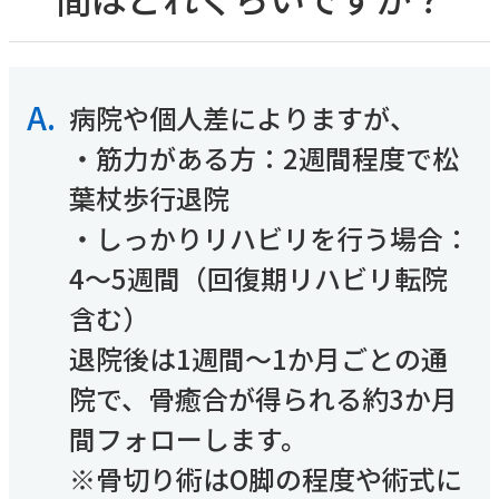
内科
SDGsへの取り組み
採用情報TOP
その他
「人を対象とする医学系研究の倫理指針」に基づ
糖尿病内科
医師採用
く情報公開
循環器内科
看護師採用
消化器内科
医療技術職採用
〒230-0062 横浜市鶴見区豊岡町21-1
よくあるご質問
A.
病院や個人差によりますが、

乳腺外科
事務職その他採用
お知らせ
内視鏡検査
TEL：
045-581-1417
（代表）
・筋力がある方：2週間程度で松
医療関係者の方へ
麻酔科
厚生労働省大臣が定める掲示事項
葉杖歩行退院

睡眠時無呼吸症候群
交通アクセスはこちら
患者さんの権利と義務
（SAS）外来
・しっかりリハビリを行う場合：
取材・撮影ご希望の方へ
リハビリテーション科
4～5週間（回復期リハビリ転院
含む）

診療予約
退院後は1週間～1か月ごとの通
TEL：
045-581-1417
院で、骨癒合が得られる約3か月
電話受付時間
間フォローします。

月~金 8：30-17：00
土 8：30-12：00
※骨切り術はO脚の程度や術式に