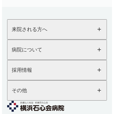
検査科
股関節外来
栄養科
肩
薬剤科
来院される方へ
内科
糖尿病内科
来院される方へTOP
病院について
外来のご案内
循環器内科
入院のご案内
健診・人間ドック
病院についてTOP
消化器内科
採用情報
院長ご挨拶
人間ドック
医療機器紹介
健康診断
乳腺外科
外来担当表
SDGsへの取り組み
採用情報TOP
その他
「人を対象とする医学系研究の倫理指針」に基
交通アクセス
内視鏡検査
医師採用
づく情報公開
看護師採用
医療技術職採用
麻酔科
よくあるご質問
事務職その他採用
お知らせ