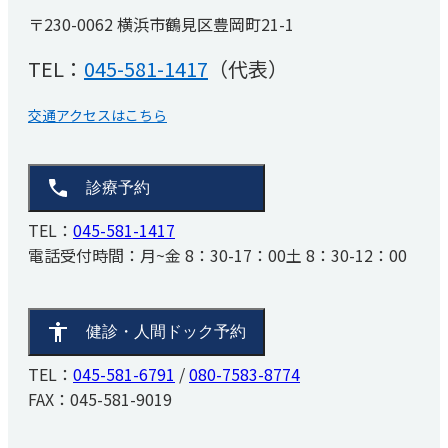
睡眠時無呼吸症候群
〒230-0062 横浜市鶴見区豊岡町21-1
医療関係者の方へ
（SAS）外来
厚生労働省大臣が定める掲示事項
TEL：
045-581-1417
（代表）
リハビリテーション科
患者さんの権利と義務
取材・撮影ご希望の方へ
交通アクセスはこちら
診療予約
TEL：
045-581-1417
電話受付時間：
月~金 8：30-17：00
土 8：30-12：00
健診・人間ドック予約
TEL：
045-581-6791
/
080-7583-8774
FAX：045-581-9019