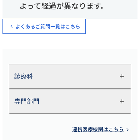
よって経過が異なります。
健診・人間ドック予約
TEL：
045-581-6791
/
080-7583-8774
よくあるご質問一覧はこちら
FAX：045-581-9019
診療科
専門部門
整形外科
関節外科
放射線科
連携医療機関はこちら
脊椎脊髄FES
（完全内視鏡下手術）センター