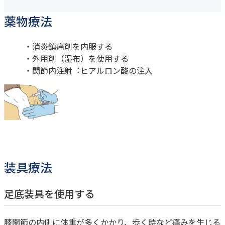
健診・人間ドック予約
薬物療法
TEL：
045-581-6791
/
080-7583-8774
消炎鎮痛剤を内服する
FAX：045-581-9019
外用剤（湿布）を使用する
関節内注射︓ヒアルロン酸の注入
装具療法
足底装具を使用する
膝関節の内側に体重が多くかかり、歩く時など痛みを生じる