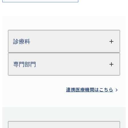
診療科
専門部門
整形外科
関節外科
放射線科
連携医療機関はこちら
脊椎脊髄FES
（完全内視鏡下手術）センター
検査科
股関節外来
栄養科
肩