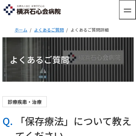
ホーム
よくあるご質問
よくあるご質問詳細
来院される方へ
よくあるご質問
来院される方へTOP
診療科・部門紹介
外来のご案内
入院のご案内
健診・人間ドック
診療科・部門紹介TOP
病院について
整形外科
人間ドック
診療疾患・治療
健康診断
関節外科
外来担当表
病院についてTOP
脊椎脊髄FES
（完全内視鏡下手術）センター
Q.
「保存療法」について教え
採用情報
交通アクセス
院長ご挨拶
股関節外来
医療機器紹介
肩
てください