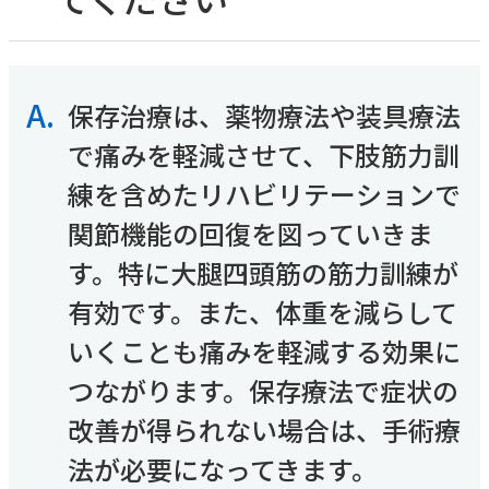
内科
SDGsへの取り組み
採用情報TOP
その他
「人を対象とする医学系研究の倫理指針」に基づ
糖尿病内科
医師採用
く情報公開
循環器内科
看護師採用
消化器内科
医療技術職採用
〒230-0062 横浜市鶴見区豊岡町21-1
よくあるご質問
A.
保存治療は、薬物療法や装具療法
乳腺外科
事務職その他採用
お知らせ
内視鏡検査
TEL：
045-581-1417
（代表）
で痛みを軽減させて、下肢筋力訓
医療関係者の方へ
麻酔科
厚生労働省大臣が定める掲示事項
練を含めたリハビリテーションで
睡眠時無呼吸症候群
交通アクセスはこちら
患者さんの権利と義務
（SAS）外来
関節機能の回復を図っていきま
取材・撮影ご希望の方へ
リハビリテーション科
す。特に大腿四頭筋の筋力訓練が
有効です。また、体重を減らして
診療予約
いくことも痛みを軽減する効果に
TEL：
045-581-1417
つながります。保存療法で症状の
電話受付時間
改善が得られない場合は、手術療
月~金 8：30-17：00
土 8：30-12：00
法が必要になってきます。