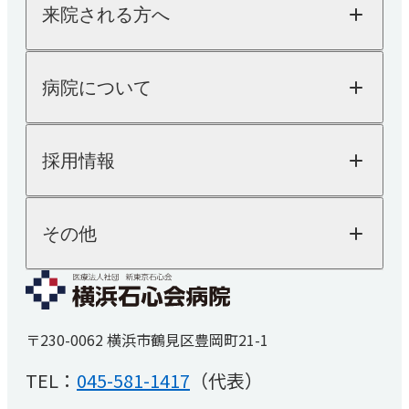
薬剤科
来院される方へ
内科
糖尿病内科
来院される方へTOP
病院について
外来のご案内
循環器内科
入院のご案内
健診・人間ドック
病院についてTOP
消化器内科
採用情報
院長ご挨拶
人間ドック
医療機器紹介
健康診断
乳腺外科
外来担当表
SDGsへの取り組み
採用情報TOP
その他
「人を対象とする医学系研究の倫理指針」に基
交通アクセス
内視鏡検査
医師採用
づく情報公開
看護師採用
医療技術職採用
麻酔科
よくあるご質問
事務職その他採用
お知らせ
睡眠時無呼吸症候群
〒230-0062 横浜市鶴見区豊岡町21-1
医療関係者の方へ
（SAS）外来
厚生労働省大臣が定める掲示事項
TEL：
045-581-1417
（代表）
リハビリテーション科
患者さんの権利と義務
取材・撮影ご希望の方へ