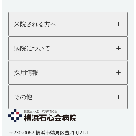
栄養科
肩
薬剤科
来院される方へ
内科
糖尿病内科
来院される方へTOP
病院について
外来のご案内
循環器内科
入院のご案内
健診・人間ドック
病院についてTOP
消化器内科
採用情報
院長ご挨拶
人間ドック
医療機器紹介
健康診断
乳腺外科
外来担当表
SDGsへの取り組み
採用情報TOP
その他
「人を対象とする医学系研究の倫理指針」に基
交通アクセス
内視鏡検査
医師採用
づく情報公開
看護師採用
医療技術職採用
麻酔科
よくあるご質問
事務職その他採用
お知らせ
睡眠時無呼吸症候群
〒230-0062 横浜市鶴見区豊岡町21-1
医療関係者の方へ
（SAS）外来