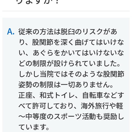
内科
SDGsへの取り組み
採用情報TOP
その他
「人を対象とする医学系研究の倫理指針」に基づ
糖尿病内科
医師採用
く情報公開
循環器内科
看護師採用
消化器内科
医療技術職採用
〒230-0062 横浜市鶴見区豊岡町21-1
よくあるご質問
A.
従来の方法は脱臼のリスクがあ
乳腺外科
事務職その他採用
お知らせ
内視鏡検査
TEL：
045-581-1417
（代表）
り、股関節を深く曲げてはいけな
医療関係者の方へ
麻酔科
厚生労働省大臣が定める掲示事項
い、あぐらをかいてはいけないな
睡眠時無呼吸症候群
交通アクセスはこちら
患者さんの権利と義務
（SAS）外来
どの制限が設けられていました。
取材・撮影ご希望の方へ
リハビリテーション科
しかし当院ではそのような股関節
姿勢の制限は一切ありません。 
診療予約
正座、和式トイレ、自転車などす
TEL：
045-581-1417
べて許可しており、海外旅行や軽
電話受付時間
～中等度のスポーツ活動も奨励し
月~金 8：30-17：00
土 8：30-12：00
ています。