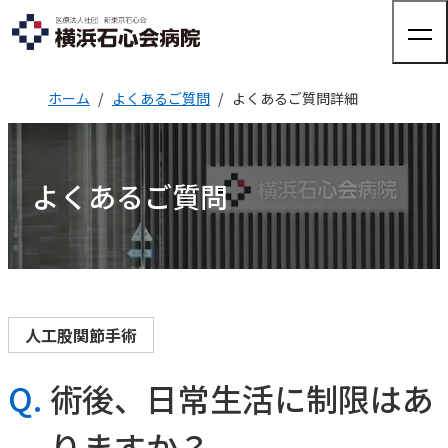
ホーム
よくあるご質問
よくあるご質問詳細
来院される方へ
よくあるご質問
来院される方へTOP
診療科・部門紹介
外来のご案内
入院のご案内
健診・人間ドック
診療科・部門紹介TOP
病院について
整形外科
人間ドック
人工股関節手術
健康診断
関節外科
外来担当表
病院についてTOP
脊椎脊髄FES
（完全内視鏡下手術）センター
Q.
術後、日常生活に制限はあ
採用情報
交通アクセス
院長ご挨拶
股関節外来
医療機器紹介
肩
りますか？