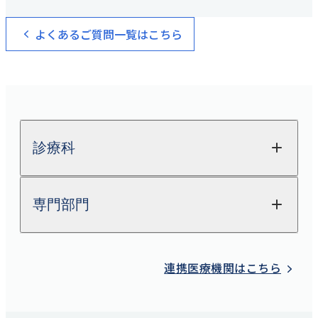
健診・人間ドック予約
TEL：
045-581-6791
/
080-7583-8774
よくあるご質問一覧はこちら
FAX：045-581-9019
診療科
専門部門
整形外科
関節外科
放射線科
連携医療機関はこちら
脊椎脊髄FES
（完全内視鏡下手術）センター
検査科
股関節外来