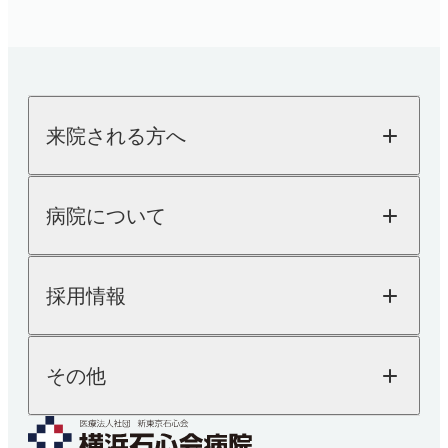
内科
SDGsへの取り組み
採用情報TOP
その他
検査科
「人を対象とする医学系研究の倫理指針」に基づ
糖尿病内科
医師採用
股関節外来
く情報公開
循環器内科
看護師採用
栄養科
消化器内科
医療技術職採用
〒230-0062 横浜市鶴見区豊岡町21-1
よくあるご質問
肩
乳腺外科
事務職その他採用
お知らせ
薬剤科
内視鏡検査
TEL：
045-581-1417
（代表）
来院される方へ
医療関係者の方へ
内科
麻酔科
厚生労働省大臣が定める掲示事項
睡眠時無呼吸症候群
交通アクセスはこちら
患者さんの権利と義務
糖尿病内科
（SAS）外来
来院される方へTOP
取材・撮影ご希望の方へ
リハビリテーション科
病院について
外来のご案内
循環器内科
入院のご案内
健診・人間ドック
病院についてTOP
消化器内科
診療予約
採用情報
院長ご挨拶
人間ドック
TEL：
045-581-1417
医療機器紹介
健康診断
乳腺外科
外来担当表
SDGsへの取り組み
採用情報TOP
電話受付時間
その他
「人を対象とする医学系研究の倫理指針」に基
交通アクセス
内視鏡検査
医師採用
月~金 8：30-17：00
土 8：30-12：00
づく情報公開
看護師採用
医療技術職採用
麻酔科
よくあるご質問