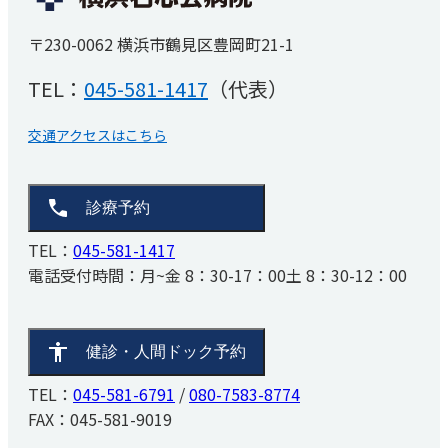
事務職その他採用
健診・人間ドック予約
お知らせ
睡眠時無呼吸症候群
〒230-0062 横浜市鶴見区豊岡町21-1
医療関係者の方へ
TEL：
045-581-6791
/
080-7583-8774
（SAS）外来
厚生労働省大臣が定める掲示事項
TEL：
045-581-1417
（代表）
リハビリテーション科
患者さんの権利と義務
FAX：045-581-9019
取材・撮影ご希望の方へ
交通アクセスはこちら
診療予約
TEL：
045-581-1417
電話受付時間：
月~金 8：30-17：00
土 8：30-12：00
健診・人間ドック予約
TEL：
045-581-6791
/
080-7583-8774
FAX：045-581-9019