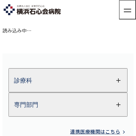
読み込み中…
来院される方へ
来院される方へTOP
診療科・部門紹介
外来のご案内
診療科
入院のご案内
健診・人間ドック
診療科・部門紹介TOP
病院について
整形外科
人間ドック
専門部門
整形外科
健康診断
関節外科
外来担当表
病院についてTOP
脊椎脊髄FES
（完全内視鏡下手術）センター
採用情報
関節外科
交通アクセス
院長ご挨拶
股関節外来
放射線科
医療機器紹介
肩
連携医療機関はこちら
脊椎脊髄FES
（完全内視鏡下手術）センター