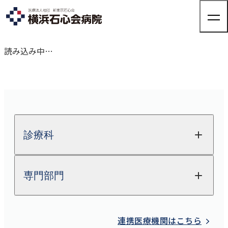
読み込み中…
来院される方へ
来院される方へTOP
診療科・部門紹介
外来のご案内
診療科
入院のご案内
健診・人間ドック
診療科・部門紹介TOP
病院について
整形外科
人間ドック
専門部門
整形外科
健康診断
関節外科
外来担当表
病院についてTOP
脊椎脊髄FES
（完全内視鏡下手術）センター
採用情報
関節外科
交通アクセス
院長ご挨拶
股関節外来
放射線科
医療機器紹介
肩
連携医療機関はこちら
脊椎脊髄FES
（完全内視鏡下手術）センター