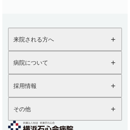
内科
SDGsへの取り組み
採用情報TOP
その他
検査科
「人を対象とする医学系研究の倫理指針」に基づ
糖尿病内科
医師採用
股関節外来
く情報公開
循環器内科
看護師採用
栄養科
消化器内科
医療技術職採用
〒230-0062 横浜市鶴見区豊岡町21-1
よくあるご質問
肩
乳腺外科
事務職その他採用
お知らせ
薬剤科
内視鏡検査
TEL：
045-581-1417
（代表）
来院される方へ
医療関係者の方へ
内科
麻酔科
厚生労働省大臣が定める掲示事項
睡眠時無呼吸症候群
交通アクセスはこちら
患者さんの権利と義務
糖尿病内科
（SAS）外来
来院される方へTOP
取材・撮影ご希望の方へ
リハビリテーション科
病院について
外来のご案内
循環器内科
入院のご案内
健診・人間ドック
病院についてTOP
消化器内科
診療予約
採用情報
院長ご挨拶
人間ドック
TEL：
045-581-1417
医療機器紹介
健康診断
乳腺外科
外来担当表
SDGsへの取り組み
採用情報TOP
電話受付時間
その他
「人を対象とする医学系研究の倫理指針」に基
交通アクセス
内視鏡検査
医師採用
月~金 8：30-17：00
土 8：30-12：00
づく情報公開
看護師採用
医療技術職採用
麻酔科
よくあるご質問