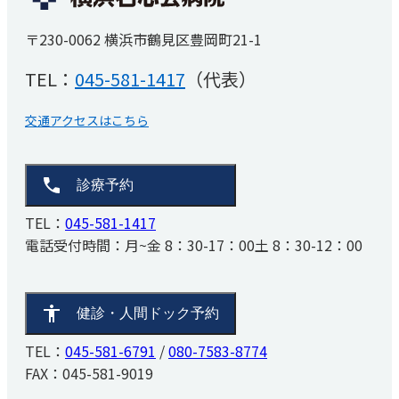
事務職その他採用
健診・人間ドック予約
お知らせ
睡眠時無呼吸症候群
〒230-0062 横浜市鶴見区豊岡町21-1
医療関係者の方へ
TEL：
045-581-6791
/
080-7583-8774
（SAS）外来
厚生労働省大臣が定める掲示事項
TEL：
045-581-1417
（代表）
リハビリテーション科
患者さんの権利と義務
FAX：045-581-9019
取材・撮影ご希望の方へ
交通アクセスはこちら
診療予約
TEL：
045-581-1417
電話受付時間：
月~金 8：30-17：00
土 8：30-12：00
健診・人間ドック予約
TEL：
045-581-6791
/
080-7583-8774
FAX：045-581-9019